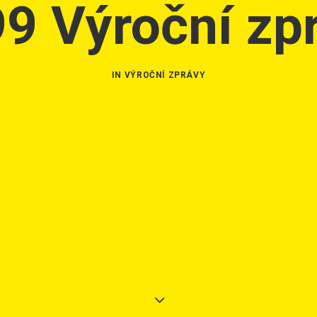
99 Výroční zp
IN
VÝROČNÍ ZPRÁVY