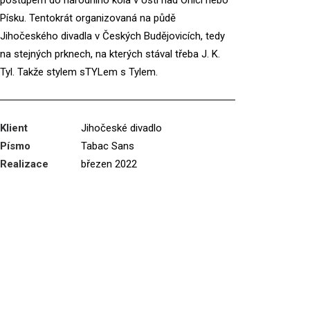
postupem do národního kola v Ústí nad Orlicí nebo
Písku. Tentokrát organizovaná na půdě
Jihočeského divadla v Českých Budějovicích, tedy
na stejných prknech, na kterých stával třeba J. K.
Tyl. Takže stylem sTYLem s Tylem.
Klient
Jihočeské divadlo
Písmo
Tabac Sans
Realizace
březen 2022