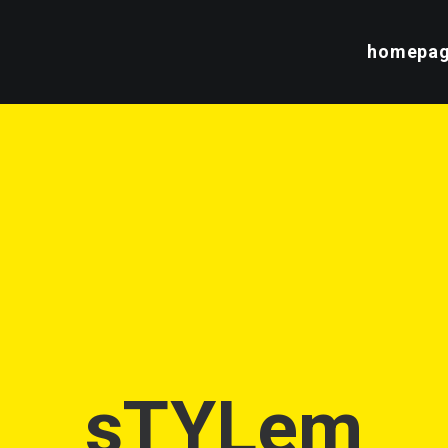
homepa
sTYLem